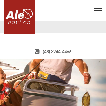
T
na
(48) 3244-4466