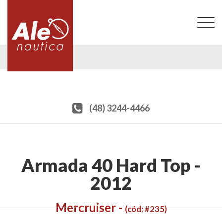
T
na
(48) 3244-4466
Armada 40 Hard Top -
2012
Mercruiser -
(cód: #235)