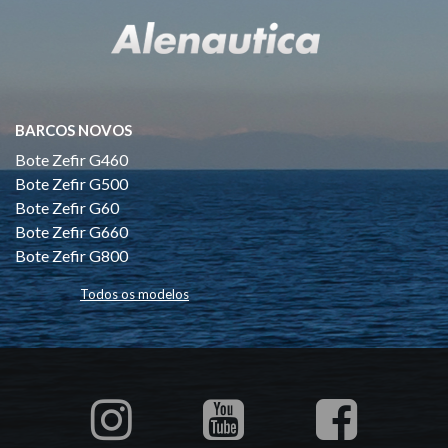
BARCOS NOVOS
Bote Zefir G460
Bote Zefir G500
Bote Zefir G60
Bote Zefir G660
Bote Zefir G800
Todos os modelos